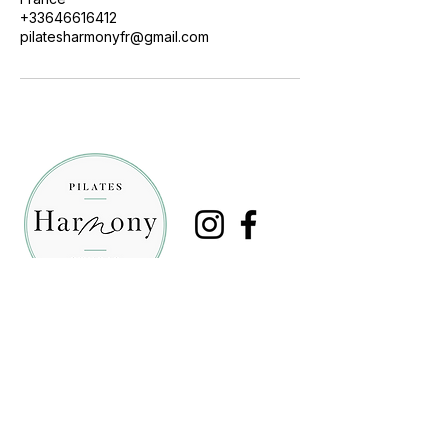
+33646616412
pilatesharmonyfr@gmail.com
Contact
06.46.61.64.12
La Salicorne au, 909 Av. des Platanes
1er Etage, 34970 Lattes
Accessible en tramway
arrêt Boirargues ligne 3