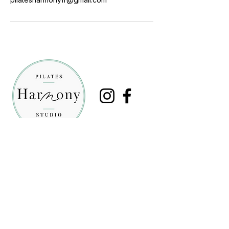
Contact
06.46.61.64.12
La Salicorne au, 909 Av. des Platanes
1er Etage, 34970 Lattes
Accessible en tramway
arrêt Boirargues ligne 3
Horaires