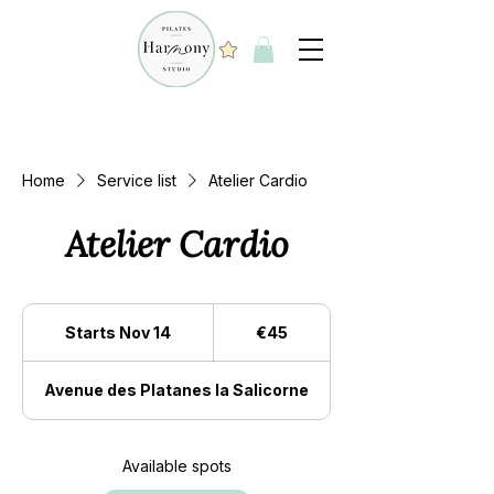
Home
Service list
Atelier Cardio
Atelier Cardio
45
euros
Starts Nov 14
S
€45
t
a
Avenue des Platanes la Salicorne
r
t
s
N
Available spots
o